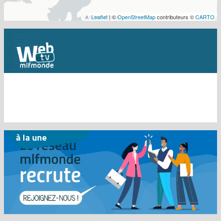
Leaflet
| ©
OpenStreetMap
contributeurs ©
CARTO
à la une