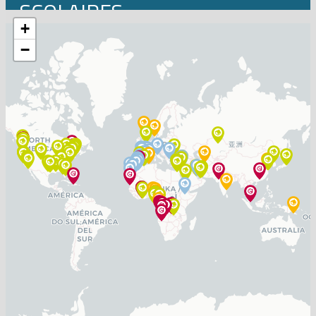
SCOLAIRES
+
−